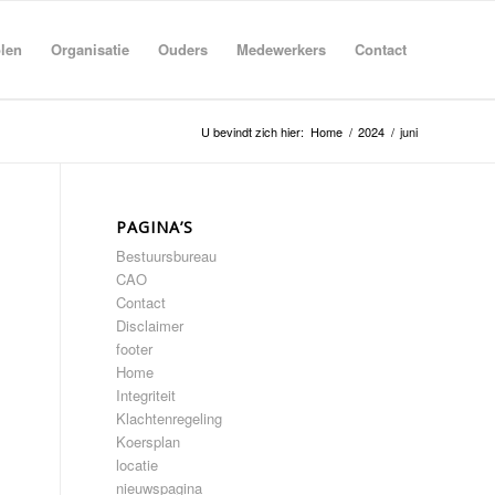
len
Organisatie
Ouders
Medewerkers
Contact
U bevindt zich hier:
Home
/
2024
/
juni
PAGINA’S
Bestuursbureau
CAO
Contact
Disclaimer
footer
Home
Integriteit
Klachtenregeling
Koersplan
locatie
nieuwspagina