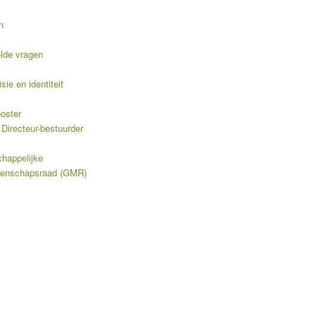
n
elde vragen
sie en identiteit
oster
Directeur-bestuurder
happelijke
enschapsraad (GMR)