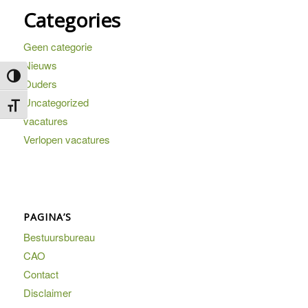
Categories
Geen categorie
Nieuws
Keuze voor hoog contrast
Ouders
Uncategorized
Kies grootte van het lettertype
vacatures
Verlopen vacatures
PAGINA’S
Bestuursbureau
CAO
Contact
Disclaimer