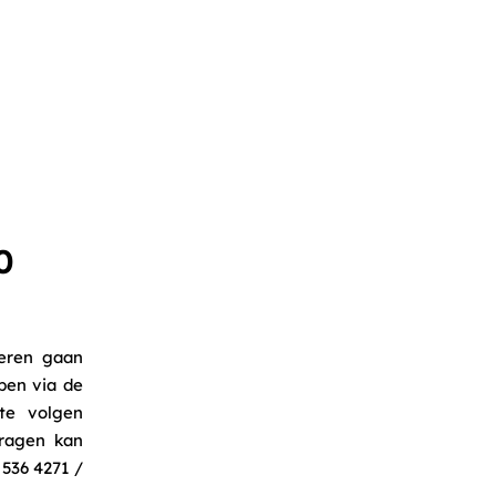
0
deren gaan
ben via de
te volgen
vragen kan
536 4271 /