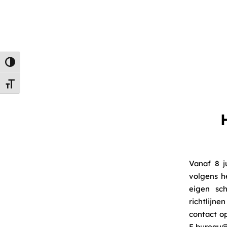
Keuze voor hoog contrast
Kies grootte van het lettertype
Vanaf 8 j
volgens h
eigen sc
richtlijn
contact o
E
bureau@