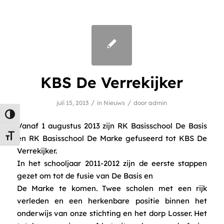
KBS De Verrekijker
/
/
juli 15, 2013
in
Nieuws
door
admin
Keuze voor hoog contrast
Vanaf 1 augustus 2013 zijn RK Basisschool De Basis
Kies grootte van het lettertype
en RK Basisschool De Marke gefuseerd tot KBS De
Verrekijker.
In het schooljaar 2011-2012 zijn de eerste stappen
gezet om tot de fusie van De Basis en
De Marke te komen. Twee scholen met een rijk
verleden en een herkenbare positie binnen het
onderwijs van onze stichting en het dorp Losser. Het