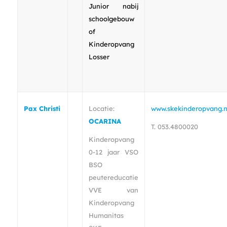
Junior nabij
schoolgebouw
of
Kinderopvang
Losser
Pax Christi
Locatie:
www.skekinderopvang.n
OCARINA
T. 053.4800020
Kinderopvang
0-12 jaar VSO
BSO
peutereducatie
VVE van
Kinderopvang
Humanitas