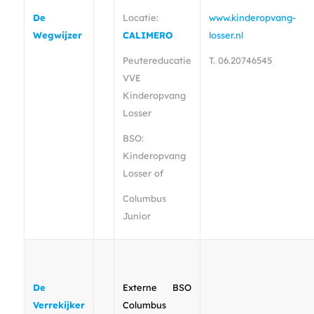
De
Locatie:
www.kinderopvang-
Wegwijzer
CALIMERO
losser.nl
Peutereducatie
T. 06.20746545
VVE
Kinderopvang
Losser
BSO:
Kinderopvang
Losser of
Columbus
Junior
De
Externe BSO
Verrekijker
Columbus