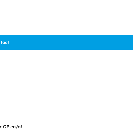
tact
or OP en/of