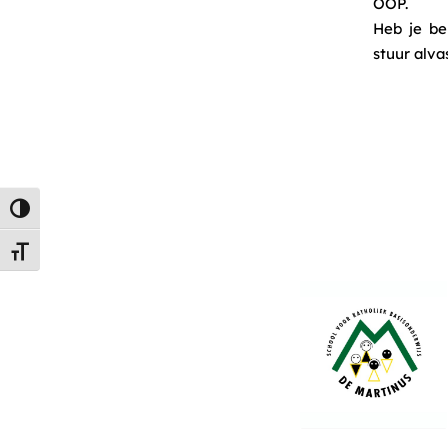
OOP.
Heb je be
stuur alva
Keuze voor hoog contrast
Kies grootte van het lettertype