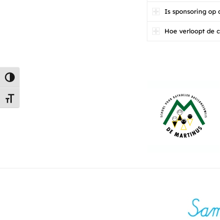
Is sponsoring op
Hoe verloopt de 
Keuze voor hoog contrast
Kies grootte van het lettertype