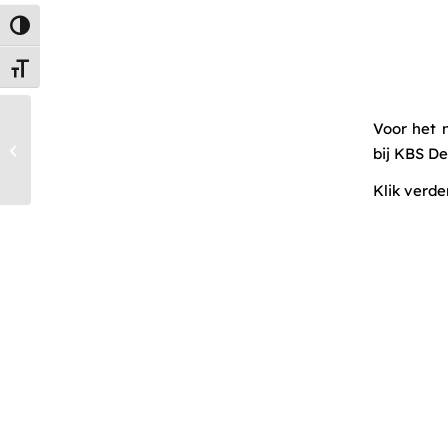
Keuze voor hoog contrast
Kies grootte van het lettertype
Voor het 
Vacature 2023-2024
bij KBS De
Klik verde