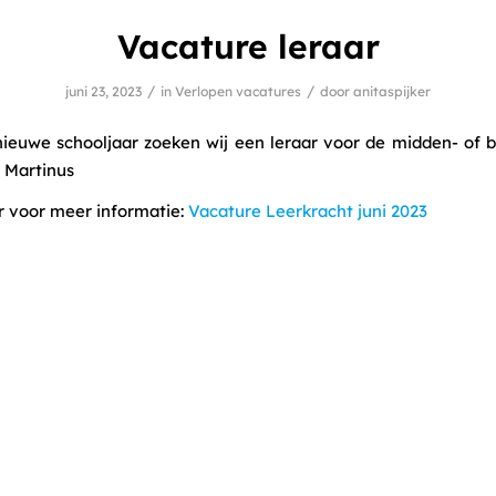
Vacature leraar
/
/
juni 23, 2023
in
Verlopen vacatures
door
anitaspijker
nieuwe schooljaar zoeken wij een leraar voor de midden- of
 Martinus
r voor meer informatie:
Vacature Leerkracht juni 2023