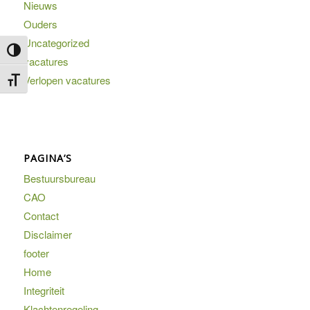
Nieuws
Ouders
Uncategorized
Keuze voor hoog contrast
vacatures
Verlopen vacatures
Kies grootte van het lettertype
PAGINA’S
Bestuursbureau
CAO
Contact
Disclaimer
footer
Home
Integriteit
Klachtenregeling