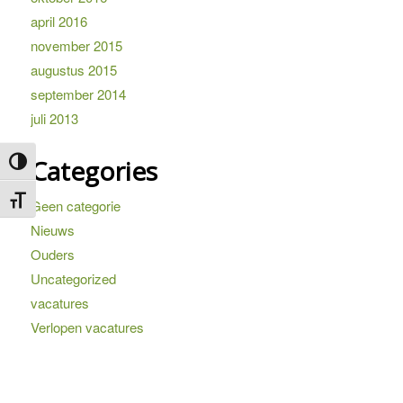
april 2016
november 2015
augustus 2015
september 2014
juli 2013
Categories
Keuze voor hoog contrast
Kies grootte van het lettertype
Geen categorie
Nieuws
Ouders
Uncategorized
vacatures
Verlopen vacatures